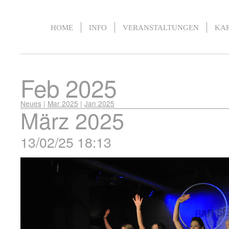
HOME
INFO
VERANSTALTUNGEN
KA
Feb 2025
Neues
|
Mar 2025
|
Jan 2025
März 2025
13/02/25 18:13